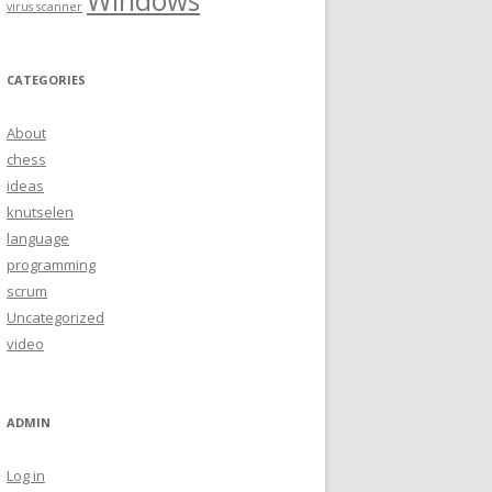
Windows
virus scanner
CATEGORIES
About
chess
ideas
knutselen
language
programming
scrum
Uncategorized
video
ADMIN
Log in