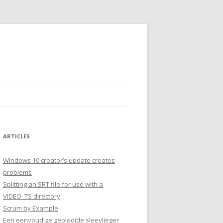
ARTICLES
Windows 10 creator’s update creates
problems
Splitting an SRT file for use with a
VIDEO_TS directory
Scrum by Example
Een eenvoudige geplooide sleevlieger