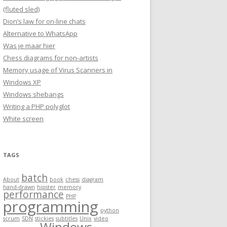
(fluted sled)
Dion’s law for on-line chats
Alternative to WhatsApp
Was je maar hier
Chess diagrams for non-artists
Memory usage of Virus Scanners in
Windows XP
Windows shebangs
Writing a PHP polyglot
White screen
TAGS
batch
About
book
chess
diagram
hand-drawn
hipster
memory
performance
PHP
programming
python
scrum
SDN
stickies
subtitles
Unix
video